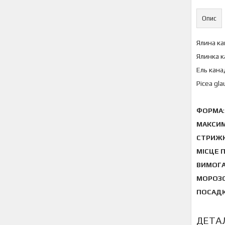
Опис
Ялина ка
Ялинка к
Ель кана
Picea gl
ФОРМА
МАКСИМ
СТРИЖ
МІСЦЕ 
ВИМОГА
МОРОЗО
ПОСАДК
ДЕТА