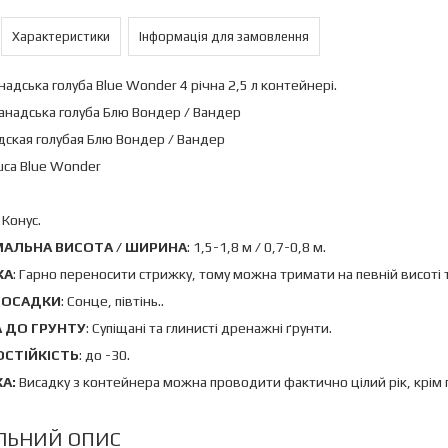
Характеристики
Інформація для замовлення
надська голуба Blue Wonder 4 річна 2,5 л контейнері.
анадська голуба Блю Вондер / Вандер
дская голубая Блю Вондер / Вандер
auca Blue Wonder
: Конус.
АЛЬНА ВИСОТА / ШИРИНА
: 1,5-1,8 м / 0,7-0,8 м.
КА
: Гарно переносити стрижку, тому можна тримати на певній висоті 
ПОСАДКИ
: Сонце, півтінь..
 ДО ГРУНТУ
: Супіщані та глинисті дренажні ґрунти.
СТІЙКІСТЬ
: до -30.
А:
Висадку з контейнера можна проводити фактично цілий рік, крім 
ЛЬНИЙ ОПИС