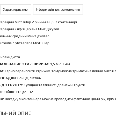
Характеристики
Інформація для замовлення
середній Mint Julep 2 річний в 0,5 л контейнері.
середній / пфітцеріана Мінт Джулеп
льник средний Минт джулеп
 media / pfitzeriana Mint Julep
: Розкидиста.
АЛЬНА ВИСОТА / ШИРИНА
: 1,5 м / 3-4м.
КА
: Гарно переносити стрижку, тому можна тримати на певній висоті 
ПОСАДКИ
: Сонце, півтінь.
 ДО ГРУНТУ
: Супіщані та глинисті дренажні ґрунти.
СТІЙКІСТЬ
: до -32.
А:
Висадку з контейнера можна проводити фактично цілий рік, крім 
ЛЬНИЙ ОПИС