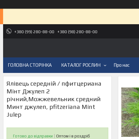
+380 (99) 280-88-00
+380 (98) 280-88-00
ГОЛОВНА СТОРІНКА
КАТАЛОГ РОСЛИН
Про нас
Ялівець середній / пфитцериана
Мінт Джулеп 2
річний,Можжевельник средний
Минт джулеп, pfitzeriana Mint
Julep
Готово до відправки
Оптом і в роздріб