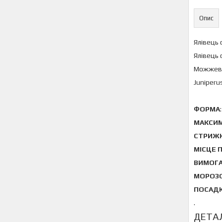
Опис
Ялівець 
Ялівець 
Можжеве
Juniperus
ФОРМА
МАКСИМ
СТРИЖ
МІСЦЕ 
ВИМОГА
МОРОЗО
ПОСАДК
.
ДЕТА